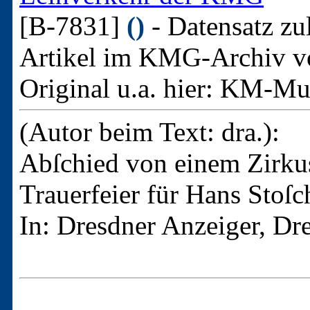
[B-7831]
()
- Datensatz zu
Artikel im KMG-Archiv v
Original u.a. hier:
KM-Mus
(Autor beim Text: dra.):
Abſchied von einem Zirk
Trauerfeier für Hans Stoſc
In: Dresdner Anzeiger, Dr