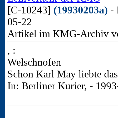
[C-10243]
(19930203a)
- 
05-22
Artikel im KMG-Archiv v
, :
Welschnofen
Schon Karl May liebte da
In: Berliner Kurier, - 199