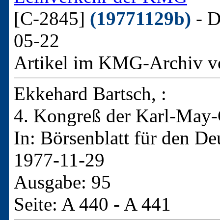
[C-2845]
(19771129b)
- D
05-22
Artikel im KMG-Archiv v
Ekkehard Bartsch, :
4. Kongreß der Karl-May-
In: Börsenblatt für den D
1977-11-29
Ausgabe: 95
Seite: A 440 - A 441