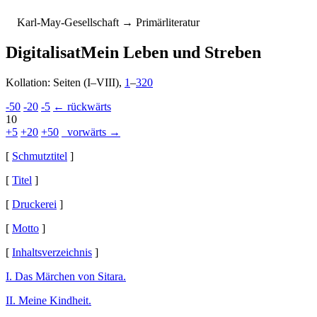
K
arl-
M
ay-
G
esellschaft
→ Primärliteratur
Digitalisat
Mein Leben und Streben
Kollation: Seiten (I–VIII),
1
–
320
-50
-20
-5
← rückwärts
10
+5
+20
+50
vorwärts →
[
Schmutztitel
]
[
Titel
]
[
Druckerei
]
[
Motto
]
[
Inhaltsverzeichnis
]
I. Das Märchen von Sitara.
II. Meine Kindheit.