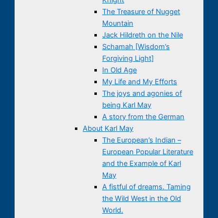
The Treasure of Nugget
Mountain
Jack Hildreth on the Nile
Schamah [Wisdom’s
Forgiving Light]
In Old Age
My Life and My Efforts
The joys and agonies of
being Karl May
A story from the German
About Karl May
The European’s Indian –
European Popular Literature
and the Example of Karl
May
A fistful of dreams. Taming
the Wild West in the Old
World.