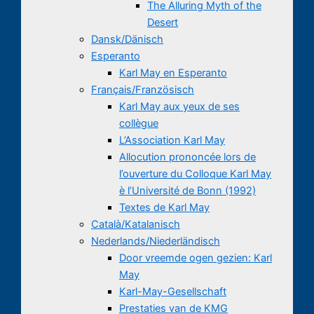
The Alluring Myth of the
Desert
Dansk/Dänisch
Esperanto
Karl May en Esperanto
Français/Französisch
Karl May aux yeux de ses
collègue
L’Association Karl May
Allocution prononcée lors de
l’ouverture du Colloque Karl May
è l’Université de Bonn (1992)
Textes de Karl May
Català/Katalanisch
Nederlands/Niederländisch
Door vreemde ogen gezien: Karl
May
Karl-May-Gesellschaft
Prestaties van de KMG