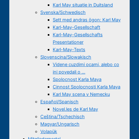
Karl May situatie in Duitsland
Svenska/Schwedisch
Sett med andras ögon: Karl May
Karl-May-Gesellschaft
Karl-May-Gesellschafts
Presentationer
Karl-May-Texts
Slovenscina/Slowakisch
Videne cuzdimi ocami, alebo co
ini povedali o …
Spolocnost Karla Maya
Cinnost Spolocnosti Karla Maya
Karl May scena v Nemecku
Español/Spanisch
Novel.les de Karl May
Ceština/Tschechisch
Magyar/Ungarisch
Volapük
Mitgliederportal