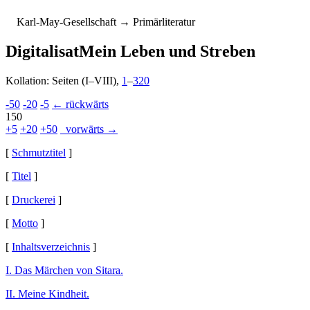
K
arl-
M
ay-
G
esellschaft
→ Primärliteratur
Digitalisat
Mein Leben und Streben
Kollation: Seiten (I–VIII),
1
–
320
-50
-20
-5
← rückwärts
150
+5
+20
+50
vorwärts →
[
Schmutztitel
]
[
Titel
]
[
Druckerei
]
[
Motto
]
[
Inhaltsverzeichnis
]
I. Das Märchen von Sitara.
II. Meine Kindheit.