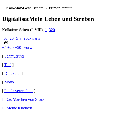
K
arl-
M
ay-
G
esellschaft
→ Primärliteratur
Digitalisat
Mein Leben und Streben
Kollation: Seiten (I–VIII),
1
–
320
-50
-20
-5
← rückwärts
169
+5
+20
+50
vorwärts →
[
Schmutztitel
]
[
Titel
]
[
Druckerei
]
[
Motto
]
[
Inhaltsverzeichnis
]
I. Das Märchen von Sitara.
II. Meine Kindheit.