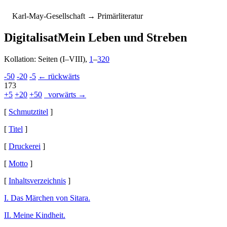
K
arl-
M
ay-
G
esellschaft
→ Primärliteratur
Digitalisat
Mein Leben und Streben
Kollation: Seiten (I–VIII),
1
–
320
-50
-20
-5
← rückwärts
173
+5
+20
+50
vorwärts →
[
Schmutztitel
]
[
Titel
]
[
Druckerei
]
[
Motto
]
[
Inhaltsverzeichnis
]
I. Das Märchen von Sitara.
II. Meine Kindheit.