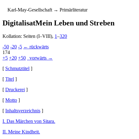
K
arl-
M
ay-
G
esellschaft
→ Primärliteratur
Digitalisat
Mein Leben und Streben
Kollation: Seiten (I–VIII),
1
–
320
-50
-20
-5
← rückwärts
174
+5
+20
+50
vorwärts →
[
Schmutztitel
]
[
Titel
]
[
Druckerei
]
[
Motto
]
[
Inhaltsverzeichnis
]
I. Das Märchen von Sitara.
II. Meine Kindheit.