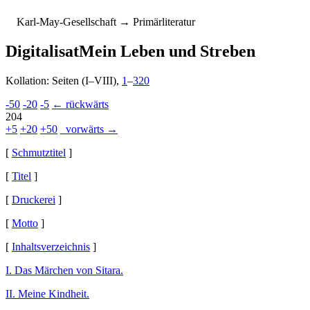
K
arl-
M
ay-
G
esellschaft
→ Primärliteratur
Digitalisat
Mein Leben und Streben
Kollation: Seiten (I–VIII),
1
–
320
-50
-20
-5
← rückwärts
204
+5
+20
+50
vorwärts →
[
Schmutztitel
]
[
Titel
]
[
Druckerei
]
[
Motto
]
[
Inhaltsverzeichnis
]
I. Das Märchen von Sitara.
II. Meine Kindheit.