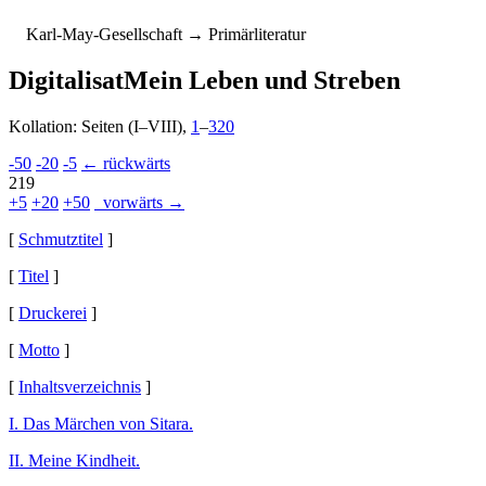
K
arl-
M
ay-
G
esellschaft
→ Primärliteratur
Digitalisat
Mein Leben und Streben
Kollation: Seiten (I–VIII),
1
–
320
-50
-20
-5
← rückwärts
219
+5
+20
+50
vorwärts →
[
Schmutztitel
]
[
Titel
]
[
Druckerei
]
[
Motto
]
[
Inhaltsverzeichnis
]
I. Das Märchen von Sitara.
II. Meine Kindheit.