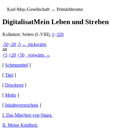
K
arl-
M
ay-
G
esellschaft
→ Primärliteratur
Digitalisat
Mein Leben und Streben
Kollation: Seiten (I–VIII),
1
–
320
-50
-20
-5
← rückwärts
48
+5
+20
+50
vorwärts →
[
Schmutztitel
]
[
Titel
]
[
Druckerei
]
[
Motto
]
[
Inhaltsverzeichnis
]
I. Das Märchen von Sitara.
II. Meine Kindheit.