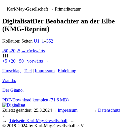
K
arl-
M
ay-
G
esellschaft
→ Primärliteratur
Digitalisat
Der Beobachter an der Elbe
(KMG-Reprint)
Kollation: Seiten
U1
,
1
–
352
-50
-20
-5
← rückwärts
111
+5
+20
+50
vorwärts →
Umschlag
|
Titel
|
Impressum
|
Einleitung
Wanda.
Der Gitano.
PDF-Download komplett (71,6 MB)
Zuletzt geändert: 25.3.2024
→
Impressum
← →
Datenschutz
←
→
Titelseite Karl-May-Gesellschaft
←
© 2018–2024 by Karl-May-Gesellschaft e. V.