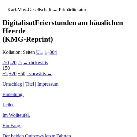
K
arl-
M
ay-
G
esellschaft
→ Primärliteratur
Digitalisat
Feierstunden am häuslichen
Heerde
(KMG-Reprint)
Kollation: Seiten
U1
,
1
–
304
-50
-20
-5
← rückwärts
150
+5
+20
+50
vorwärts →
Umschlag
|
Titel
|
Impressum
Einleitung.
Leïlet.
Im Wollteufel.
Ein Fang.
Der beiden Quitzows letzte Fahrten.