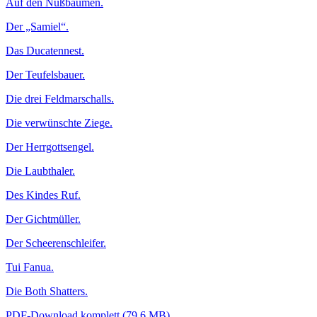
Auf den Nußbäumen.
Der „Samiel“.
Das Ducatennest.
Der Teufelsbauer.
Die drei Feldmarschalls.
Die verwünschte Ziege.
Der Herrgottsengel.
Die Laubthaler.
Des Kindes Ruf.
Der Gichtmüller.
Der Scheerenschleifer.
Tui Fanua.
Die Both Shatters.
PDF-Download komplett (79,6 MB)