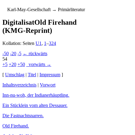
K
arl-
M
ay-
G
esellschaft
→ Primärliteratur
Digitalisat
Old Firehand
(KMG-Reprint)
Kollation: Seiten
U1
,
1
–
324
-50
-20
-5
← rückwärts
54
+5
+20
+50
vorwärts →
[
Umschlag
|
Titel
|
Impressum
]
Inhaltsverzeichnis
|
Vorwort
Inn-nu-woh, der Indianer­häupt­ling.
Ein Stücklein vom alten Des­sau­er.
Die Fastnachtsnarren.
Old Firehand.