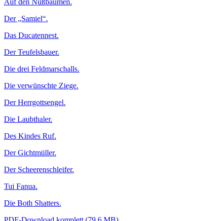
Auf den Nußbäumen.
Der „Samiel“.
Das Ducatennest.
Der Teufelsbauer.
Die drei Feldmarschalls.
Die verwünschte Ziege.
Der Herrgottsengel.
Die Laubthaler.
Des Kindes Ruf.
Der Gichtmüller.
Der Scheerenschleifer.
Tui Fanua.
Die Both Shatters.
PDF-Download komplett (79,6 MB)