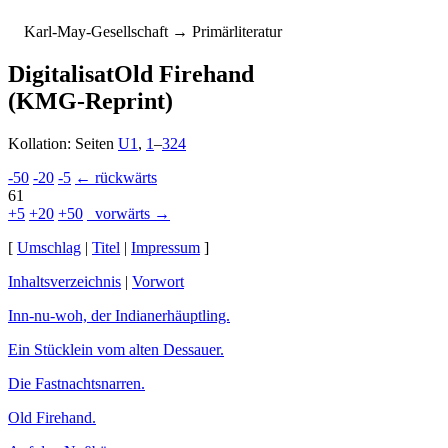
K
arl-
M
ay-
G
esellschaft
→ Primärliteratur
Digitalisat
Old Firehand
(KMG-Reprint)
Kollation: Seiten
U1
,
1
–
324
-50
-20
-5
← rückwärts
61
+5
+20
+50
vorwärts →
[
Umschlag
|
Titel
|
Impressum
]
Inhaltsverzeichnis
|
Vorwort
Inn-nu-woh, der Indianer­häupt­ling.
Ein Stücklein vom alten Des­sau­er.
Die Fastnachtsnarren.
Old Firehand.