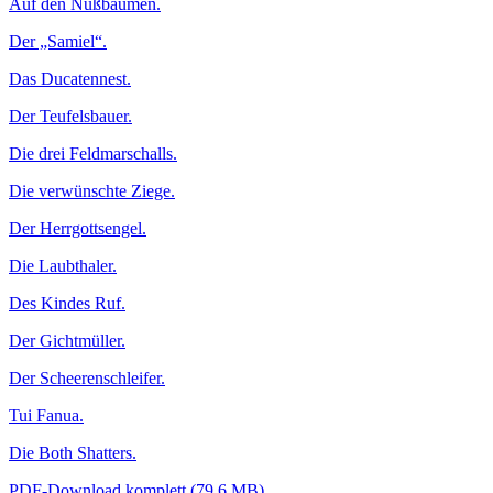
Auf den Nußbäumen.
Der „Samiel“.
Das Ducatennest.
Der Teufelsbauer.
Die drei Feldmarschalls.
Die verwünschte Ziege.
Der Herrgottsengel.
Die Laubthaler.
Des Kindes Ruf.
Der Gichtmüller.
Der Scheerenschleifer.
Tui Fanua.
Die Both Shatters.
PDF-Download komplett (79,6 MB)