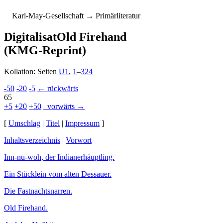
K
arl-
M
ay-
G
esellschaft
→ Primärliteratur
Digitalisat
Old Firehand
(KMG-Reprint)
Kollation: Seiten
U1
,
1
–
324
-50
-20
-5
← rückwärts
65
+5
+20
+50
vorwärts →
[
Umschlag
|
Titel
|
Impressum
]
Inhaltsverzeichnis
|
Vorwort
Inn-nu-woh, der Indianer­häupt­ling.
Ein Stücklein vom alten Des­sau­er.
Die Fastnachtsnarren.
Old Firehand.