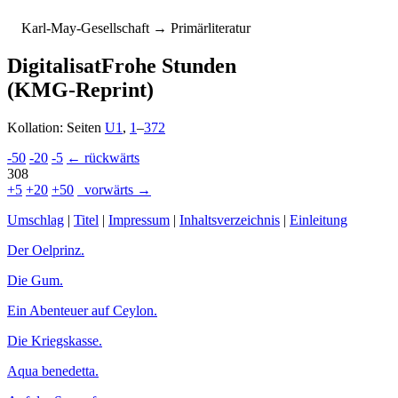
K
arl-
M
ay-
G
esellschaft
→ Primärliteratur
Digitalisat
Frohe Stunden
(KMG-Reprint)
Kollation: Seiten
U1
,
1
–
372
-50
-20
-5
← rückwärts
308
+5
+20
+50
vorwärts →
Umschlag
|
Titel
|
Impressum
|
In­halts­ver­zeich­nis
|
Einleitung
Der Oelprinz.
Die Gum.
Ein Abenteuer auf Ceylon.
Die Kriegskasse.
Aqua benedetta.