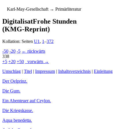
K
arl-
M
ay-
G
esellschaft
→ Primärliteratur
Digitalisat
Frohe Stunden
(KMG-Reprint)
Kollation: Seiten
U1
,
1
–
372
-50
-20
-5
← rückwärts
338
+5
+20
+50
vorwärts →
Umschlag
|
Titel
|
Impressum
|
In­halts­ver­zeich­nis
|
Einleitung
Der Oelprinz.
Die Gum.
Ein Abenteuer auf Ceylon.
Die Kriegskasse.
Aqua benedetta.