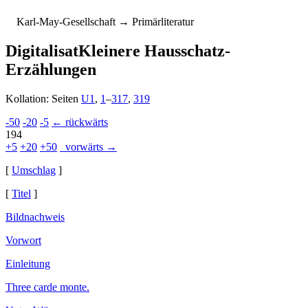
K
arl-
M
ay-
G
esellschaft
→ Primärliteratur
Digitalisat
Kleinere Hausschatz-
Erzählungen
Kollation: Seiten
U1
,
1
–
317
,
319
-50
-20
-5
← rückwärts
194
+5
+20
+50
vorwärts →
[
Umschlag
]
[
Titel
]
Bildnachweis
Vorwort
Einleitung
Three carde monte.