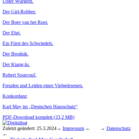
Unter Würgern.
Der Girl-Robber.
Der Boer van het Roer.
Der Ehri.
Ein Fürst des Schwindels.
Der Brodnik.
Der Kiang-lu.
Robert Sourcouf.
Freuden und Leiden eines Viel­ge­le­se­nen.
Konkordanz
Karl May im „Deutschen Haus­schatz“
PDF-Download komplett (33,2 MB)
Zuletzt geändert: 25.3.2024
→
Impressum
← →
Datenschutz
←