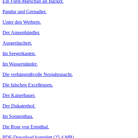
Ein Fürst-Marschall als Bäcker.
Pandur und Grenadier.
Unter den Werbern.
Der Amsenhändler.
Ausgeräuchert.
Im Seegerkasten.
Im Wasserständer.
Die verhängnißvolle Neu­jahrs­nacht.
Die falschen Excellenzen.
Der Kaiserbauer.
Der Dukatenhof.
Im Sonnenthau.
Die Rose von Ernstthal.
PDF-Download komplett (25,4 MB)