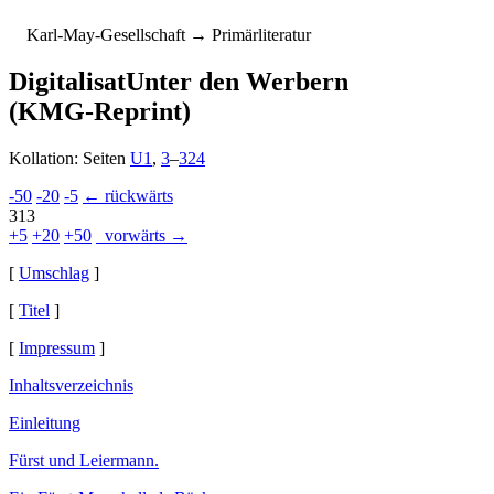
K
arl-
M
ay-
G
esellschaft
→ Primärliteratur
Digitalisat
Unter den Werbern
(KMG-Reprint)
Kollation: Seiten
U1
,
3
–
324
-50
-20
-5
← rückwärts
313
+5
+20
+50
vorwärts →
[
Umschlag
]
[
Titel
]
[
Impressum
]
Inhaltsverzeichnis
Einleitung
Fürst und Leiermann.