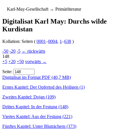
K
arl-
M
ay-
G
esellschaft
→ Primärliteratur
Digitalisat
Karl May: Durchs wilde
Kurdistan
Kollation: Seiten (
0001
–
0004
,
1
–
638
)
-50
-20
-5
← rückwärts
148
+5
+20
+50
vorwärts →
Seite:
Digitalisat im Format PDF (40,7 MB)
Erstes Kapitel: Der Opfertod des Heiligen (1)
Zweites Kapitel: Dojan (109)
Drittes Kapitel: In der Festung (148)
Viertes Kapitel: Aus der Festung (221)
Fünftes Kapitel: Unter Bluträchern (373)