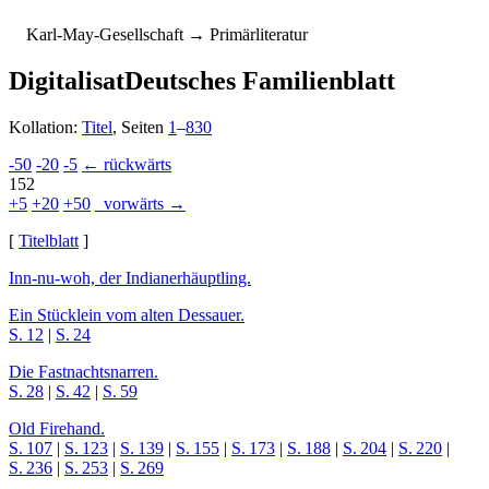
K
arl-
M
ay-
G
esellschaft
→ Primärliteratur
Digitalisat
Deutsches Familienblatt
Kollation:
Titel
, Seiten
1
–
830
-50
-20
-5
← rückwärts
152
+5
+20
+50
vorwärts →
[
Titelblatt
]
Inn-nu-woh, der In­dia­ner­häupt­ling.
Ein Stücklein vom alten Des­sau­er.
S. 12
|
S. 24
Die Fastnachtsnarren.
S. 28
|
S. 42
|
S. 59
Old Firehand.
S. 107
|
S. 123
|
S. 139
|
S. 155
|
S. 173
|
S. 188
|
S. 204
|
S. 220
|
S. 236
|
S. 253
|
S. 269