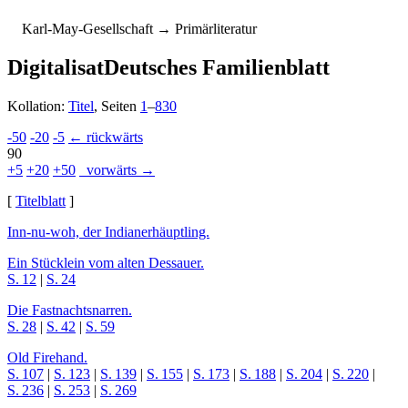
K
arl-
M
ay-
G
esellschaft
→ Primärliteratur
Digitalisat
Deutsches Familienblatt
Kollation:
Titel
, Seiten
1
–
830
-50
-20
-5
← rückwärts
90
+5
+20
+50
vorwärts →
[
Titelblatt
]
Inn-nu-woh, der In­dia­ner­häupt­ling.
Ein Stücklein vom alten Des­sau­er.
S. 12
|
S. 24
Die Fastnachtsnarren.
S. 28
|
S. 42
|
S. 59
Old Firehand.
S. 107
|
S. 123
|
S. 139
|
S. 155
|
S. 173
|
S. 188
|
S. 204
|
S. 220
|
S. 236
|
S. 253
|
S. 269