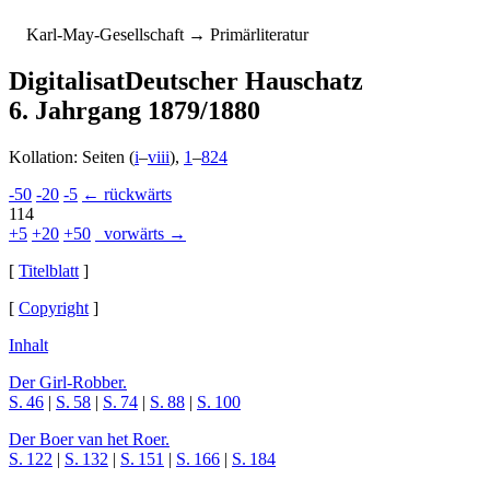
K
arl-
M
ay-
G
esellschaft
→ Primärliteratur
Digitalisat
Deutscher Hauschatz
6. Jahrgang 1879/1880
Kollation: Seiten (
i
–
viii
),
1
–
824
-50
-20
-5
← rückwärts
114
+5
+20
+50
vorwärts →
[
Titelblatt
]
[
Copyright
]
Inhalt
Der Girl-Robber.
S. 46
|
S. 58
|
S. 74
|
S. 88
|
S. 100
Der Boer van het Roer.
S. 122
|
S. 132
|
S. 151
|
S. 166
|
S. 184