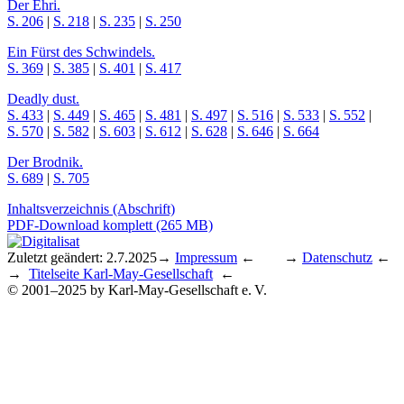
Der Ehri.
S. 206
|
S. 218
|
S. 235
|
S. 250
Ein Fürst des Schwindels.
S. 369
|
S. 385
|
S. 401
|
S. 417
Deadly dust.
S. 433
|
S. 449
|
S. 465
|
S. 481
|
S. 497
|
S. 516
|
S. 533
|
S. 552
|
S. 570
|
S. 582
|
S. 603
|
S. 612
|
S. 628
|
S. 646
|
S. 664
Der Brodnik.
S. 689
|
S. 705
Inhaltsverzeichnis (Abschrift)
PDF-Download komplett (265 MB)
Zuletzt geändert: 2.7.2025
→
Impressum
← →
Datenschutz
←
→
Titelseite Karl-May-Gesellschaft
←
© 2001–2025 by Karl-May-Gesellschaft e. V.