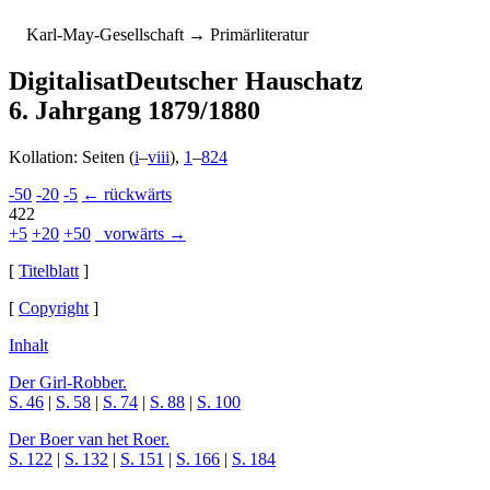
K
arl-
M
ay-
G
esellschaft
→ Primärliteratur
Digitalisat
Deutscher Hauschatz
6. Jahrgang 1879/1880
Kollation: Seiten (
i
–
viii
),
1
–
824
-50
-20
-5
← rückwärts
422
+5
+20
+50
vorwärts →
[
Titelblatt
]
[
Copyright
]
Inhalt
Der Girl-Robber.
S. 46
|
S. 58
|
S. 74
|
S. 88
|
S. 100
Der Boer van het Roer.
S. 122
|
S. 132
|
S. 151
|
S. 166
|
S. 184