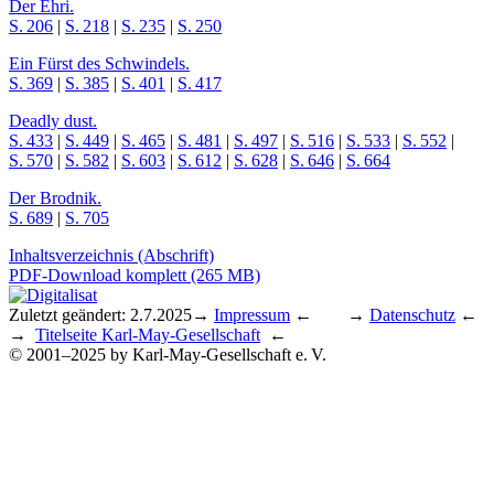
Der Ehri.
S. 206
|
S. 218
|
S. 235
|
S. 250
Ein Fürst des Schwindels.
S. 369
|
S. 385
|
S. 401
|
S. 417
Deadly dust.
S. 433
|
S. 449
|
S. 465
|
S. 481
|
S. 497
|
S. 516
|
S. 533
|
S. 552
|
S. 570
|
S. 582
|
S. 603
|
S. 612
|
S. 628
|
S. 646
|
S. 664
Der Brodnik.
S. 689
|
S. 705
Inhaltsverzeichnis (Abschrift)
PDF-Download komplett (265 MB)
Zuletzt geändert: 2.7.2025
→
Impressum
← →
Datenschutz
←
→
Titelseite Karl-May-Gesellschaft
←
© 2001–2025 by Karl-May-Gesellschaft e. V.