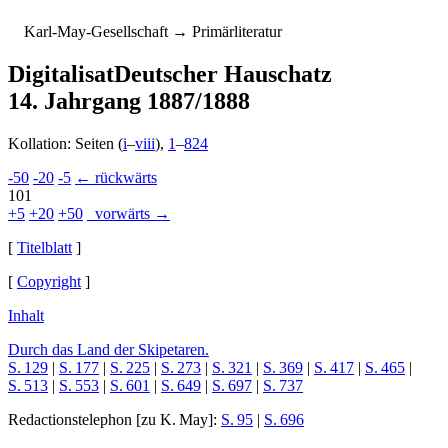
K
arl-
M
ay-
G
esellschaft
→ Primärliteratur
Digitalisat
Deutscher Hauschatz
14. Jahrgang 1887/1888
Kollation: Seiten (
i
–
viii
),
1
–
824
-50
-20
-5
← rückwärts
101
+5
+20
+50
vorwärts →
[
Titelblatt
]
[
Copyright
]
Inhalt
Durch das Land der Skipetaren.
S. 129
|
S. 177
|
S. 225
|
S. 273
|
S. 321
|
S. 369
|
S. 417
|
S. 465
|
S. 513
|
S. 553
|
S. 601
|
S. 649
|
S. 697
|
S. 737
Redactionstelephon
[zu K. May]:
S. 95
|
S. 696