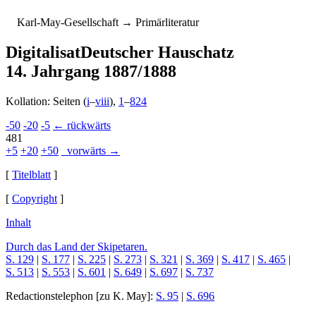
K
arl-
M
ay-
G
esellschaft
→ Primärliteratur
Digitalisat
Deutscher Hauschatz
14. Jahrgang 1887/1888
Kollation: Seiten (
i
–
viii
),
1
–
824
-50
-20
-5
← rückwärts
481
+5
+20
+50
vorwärts →
[
Titelblatt
]
[
Copyright
]
Inhalt
Durch das Land der Skipetaren.
S. 129
|
S. 177
|
S. 225
|
S. 273
|
S. 321
|
S. 369
|
S. 417
|
S. 465
|
S. 513
|
S. 553
|
S. 601
|
S. 649
|
S. 697
|
S. 737
Redactionstelephon
[zu K. May]:
S. 95
|
S. 696