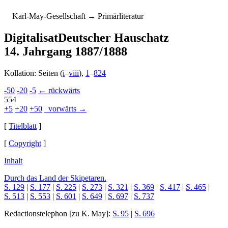
K
arl-
M
ay-
G
esellschaft
→ Primärliteratur
Digitalisat
Deutscher Hauschatz
14. Jahrgang 1887/1888
Kollation: Seiten (
i
–
viii
),
1
–
824
-50
-20
-5
← rückwärts
554
+5
+20
+50
vorwärts →
[
Titelblatt
]
[
Copyright
]
Inhalt
Durch das Land der Skipetaren.
S. 129
|
S. 177
|
S. 225
|
S. 273
|
S. 321
|
S. 369
|
S. 417
|
S. 465
|
S. 513
|
S. 553
|
S. 601
|
S. 649
|
S. 697
|
S. 737
Redactionstelephon
[zu K. May]:
S. 95
|
S. 696