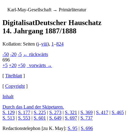
K
arl-
M
ay-
G
esellschaft
→ Primärliteratur
Digitalisat
Deutscher Hauschatz
14. Jahrgang 1887/1888
Kollation: Seiten (
i
–
viii
),
1
–
824
-50
-20
-5
← rückwärts
696
+5
+20
+50
vorwärts →
[
Titelblatt
]
[
Copyright
]
Inhalt
Durch das Land der Skipetaren.
S. 129
|
S. 177
|
S. 225
|
S. 273
|
S. 321
|
S. 369
|
S. 417
|
S. 465
|
S. 513
|
S. 553
|
S. 601
|
S. 649
|
S. 697
|
S. 737
Redactionstelephon
[zu K. May]:
S. 95
|
S. 696