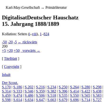
K
arl-
M
ay-
G
esellschaft
→ Primärliteratur
Digitalisat
Deutscher Hauschatz
15. Jahrgang 1888/1889
Kollation: Seiten (
i
–
viii
),
1
–
824
-50
-20
-5
← rückwärts
200
+5
+20
+50
vorwärts →
[
Titelblatt
]
[
Copyright
]
Inhalt
Der Scout.
S.170
|
S.186
|
S.202
|
S.216
|
S.234
|
S.250
|
S.264
|
S.280
|
S.298
|
S.314
|
S.333
|
S.346
|
S.359
|
S.382
|
S.396
|
S.414
|
S.422
|
S.438
|
S.459
|
S.474
|
S.486
|
S.506
|
S.518
|
S.535
|
S.550
|
S.565
|
S.583
|
S.598
|
S.614
|
S.634
|
S.647
|
S.663
|
S.679
|
S.696
|
S.714
|
S.727