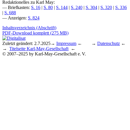
Redaktionelles zu Karl May:
— Briefkasten:
S. 16
|
S. 80
|
S. 144
|
S. 240
|
S. 304
|
S. 320
|
S. 336
|
S. 688
— Anzeigen:
S. 824
Inhaltsverzeichnis (Abschrift)
PDF-Download komplett (275 MB)
Zuletzt geändert: 2.7.2025
→
Impressum
← →
Datenschutz
←
→
Titelseite Karl-May-Gesellschaft
←
© 2007–2025 by Karl-May-Gesellschaft e. V.