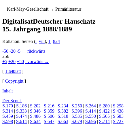
K
arl-
M
ay-
G
esellschaft
→ Primärliteratur
Digitalisat
Deutscher Hauschatz
15. Jahrgang 1888/1889
Kollation: Seiten (
i
–
viii
),
1
–
824
-50
-20
-5
← rückwärts
256
+5
+20
+50
vorwärts →
[
Titelblatt
]
[
Copyright
]
Inhalt
Der Scout.
S.170
|
S.186
|
S.202
|
S.216
|
S.234
|
S.250
|
S.264
|
S.280
|
S.298
|
S.314
|
S.333
|
S.346
|
S.359
|
S.382
|
S.396
|
S.414
|
S.422
|
S.438
|
S.459
|
S.474
|
S.486
|
S.506
|
S.518
|
S.535
|
S.550
|
S.565
|
S.583
|
S.598
|
S.614
|
S.634
|
S.647
|
S.663
|
S.679
|
S.696
|
S.714
|
S.727