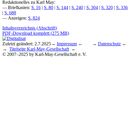
Redaktionelles zu Karl May:
— Briefkasten:
S. 16
|
S. 80
|
S. 144
|
S. 240
|
S. 304
|
S. 320
|
S. 336
|
S. 688
— Anzeigen:
S. 824
Inhaltsverzeichnis (Abschrift)
PDF-Download komplett (275 MB)
Zuletzt geändert: 2.7.2025
→
Impressum
← →
Datenschutz
←
→
Titelseite Karl-May-Gesellschaft
←
© 2007–2025 by Karl-May-Gesellschaft e. V.