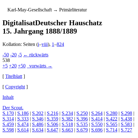
K
arl-
M
ay-
G
esellschaft
→ Primärliteratur
Digitalisat
Deutscher Hauschatz
15. Jahrgang 1888/1889
Kollation: Seiten (
i
–
viii
),
1
–
824
-50
-20
-5
← rückwärts
538
+5
+20
+50
vorwärts →
[
Titelblatt
]
[
Copyright
]
Inhalt
Der Scout.
S.170
|
S.186
|
S.202
|
S.216
|
S.234
|
S.250
|
S.264
|
S.280
|
S.298
|
S.314
|
S.333
|
S.346
|
S.359
|
S.382
|
S.396
|
S.414
|
S.422
|
S.438
|
S.459
|
S.474
|
S.486
|
S.506
|
S.518
|
S.535
|
S.550
|
S.565
|
S.583
|
S.598
|
S.614
|
S.634
|
S.647
|
S.663
|
S.679
|
S.696
|
S.714
|
S.727