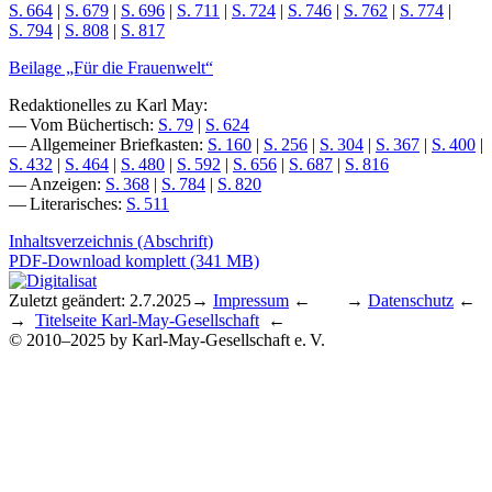
S. 664
|
S. 679
|
S. 696
|
S. 711
|
S. 724
|
S. 746
|
S. 762
|
S. 774
|
S. 794
|
S. 808
|
S. 817
Beilage „Für die Frauenwelt“
Redaktionelles zu Karl May:
— Vom Büchertisch:
S. 79
|
S. 624
— Allgemeiner Briefkasten:
S. 160
|
S. 256
|
S. 304
|
S. 367
|
S. 400
|
S. 432
|
S. 464
|
S. 480
|
S. 592
|
S. 656
|
S. 687
|
S. 816
— Anzeigen:
S. 368
|
S. 784
|
S. 820
— Literarisches:
S. 511
Inhaltsverzeichnis (Abschrift)
PDF-Download komplett (341 MB)
Zuletzt geändert: 2.7.2025
→
Impressum
← →
Datenschutz
←
→
Titelseite Karl-May-Gesellschaft
←
© 2010–2025 by Karl-May-Gesellschaft e. V.