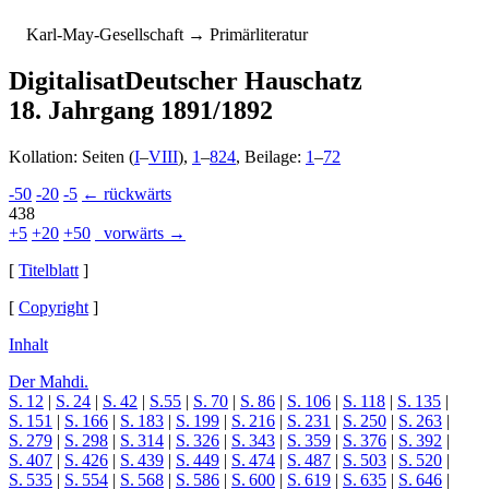
K
arl-
M
ay-
G
esellschaft
→ Primärliteratur
Digitalisat
Deutscher Hauschatz
18. Jahrgang 1891/1892
Kollation: Seiten (
I
–
VIII
),
1
–
824
, Beilage:
1
–
72
-50
-20
-5
← rückwärts
438
+5
+20
+50
vorwärts →
[
Titelblatt
]
[
Copyright
]
Inhalt
Der Mahdi.
S. 12
|
S. 24
|
S. 42
|
S.55
|
S. 70
|
S. 86
|
S. 106
|
S. 118
|
S. 135
|
S. 151
|
S. 166
|
S. 183
|
S. 199
|
S. 216
|
S. 231
|
S. 250
|
S. 263
|
S. 279
|
S. 298
|
S. 314
|
S. 326
|
S. 343
|
S. 359
|
S. 376
|
S. 392
|
S. 407
|
S. 426
|
S. 439
|
S. 449
|
S. 474
|
S. 487
|
S. 503
|
S. 520
|
S. 535
|
S. 554
|
S. 568
|
S. 586
|
S. 600
|
S. 619
|
S. 635
|
S. 646
|