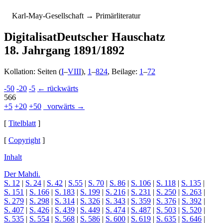
K
arl-
M
ay-
G
esellschaft
→ Primärliteratur
Digitalisat
Deutscher Hauschatz
18. Jahrgang 1891/1892
Kollation: Seiten (
I
–
VIII
),
1
–
824
, Beilage:
1
–
72
-50
-20
-5
← rückwärts
566
+5
+20
+50
vorwärts →
[
Titelblatt
]
[
Copyright
]
Inhalt
Der Mahdi.
S. 12
|
S. 24
|
S. 42
|
S.55
|
S. 70
|
S. 86
|
S. 106
|
S. 118
|
S. 135
|
S. 151
|
S. 166
|
S. 183
|
S. 199
|
S. 216
|
S. 231
|
S. 250
|
S. 263
|
S. 279
|
S. 298
|
S. 314
|
S. 326
|
S. 343
|
S. 359
|
S. 376
|
S. 392
|
S. 407
|
S. 426
|
S. 439
|
S. 449
|
S. 474
|
S. 487
|
S. 503
|
S. 520
|
S. 535
|
S. 554
|
S. 568
|
S. 586
|
S. 600
|
S. 619
|
S. 635
|
S. 646
|