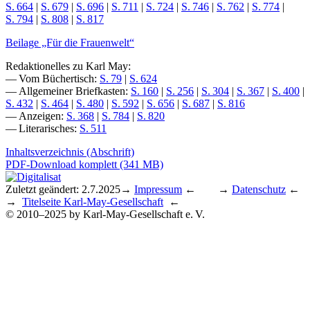
S. 664
|
S. 679
|
S. 696
|
S. 711
|
S. 724
|
S. 746
|
S. 762
|
S. 774
|
S. 794
|
S. 808
|
S. 817
Beilage „Für die Frauenwelt“
Redaktionelles zu Karl May:
— Vom Büchertisch:
S. 79
|
S. 624
— Allgemeiner Briefkasten:
S. 160
|
S. 256
|
S. 304
|
S. 367
|
S. 400
|
S. 432
|
S. 464
|
S. 480
|
S. 592
|
S. 656
|
S. 687
|
S. 816
— Anzeigen:
S. 368
|
S. 784
|
S. 820
— Literarisches:
S. 511
Inhaltsverzeichnis (Abschrift)
PDF-Download komplett (341 MB)
Zuletzt geändert: 2.7.2025
→
Impressum
← →
Datenschutz
←
→
Titelseite Karl-May-Gesellschaft
←
© 2010–2025 by Karl-May-Gesellschaft e. V.