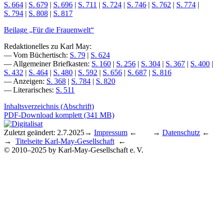
S. 664
|
S. 679
|
S. 696
|
S. 711
|
S. 724
|
S. 746
|
S. 762
|
S. 774
|
S. 794
|
S. 808
|
S. 817
Beilage „Für die Frauenwelt“
Redaktionelles zu Karl May:
— Vom Büchertisch:
S. 79
|
S. 624
— Allgemeiner Briefkasten:
S. 160
|
S. 256
|
S. 304
|
S. 367
|
S. 400
|
S. 432
|
S. 464
|
S. 480
|
S. 592
|
S. 656
|
S. 687
|
S. 816
— Anzeigen:
S. 368
|
S. 784
|
S. 820
— Literarisches:
S. 511
Inhaltsverzeichnis (Abschrift)
PDF-Download komplett (341 MB)
Zuletzt geändert: 2.7.2025
→
Impressum
← →
Datenschutz
←
→
Titelseite Karl-May-Gesellschaft
←
© 2010–2025 by Karl-May-Gesellschaft e. V.