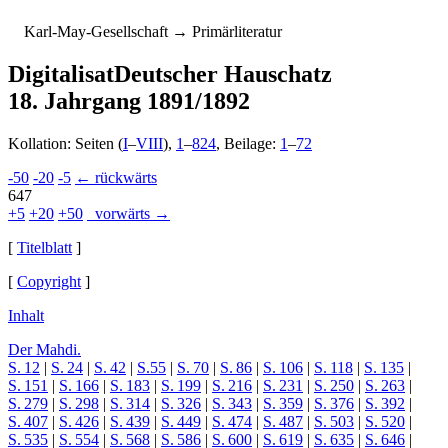
K
arl-
M
ay-
G
esellschaft
→ Primärliteratur
Digitalisat
Deutscher Hauschatz
18. Jahrgang 1891/1892
Kollation: Seiten (
I
–
VIII
),
1
–
824
, Beilage:
1
–
72
-50
-20
-5
← rückwärts
647
+5
+20
+50
vorwärts →
[
Titelblatt
]
[
Copyright
]
Inhalt
Der Mahdi.
S. 12
|
S. 24
|
S. 42
|
S.55
|
S. 70
|
S. 86
|
S. 106
|
S. 118
|
S. 135
|
S. 151
|
S. 166
|
S. 183
|
S. 199
|
S. 216
|
S. 231
|
S. 250
|
S. 263
|
S. 279
|
S. 298
|
S. 314
|
S. 326
|
S. 343
|
S. 359
|
S. 376
|
S. 392
|
S. 407
|
S. 426
|
S. 439
|
S. 449
|
S. 474
|
S. 487
|
S. 503
|
S. 520
|
S. 535
|
S. 554
|
S. 568
|
S. 586
|
S. 600
|
S. 619
|
S. 635
|
S. 646
|