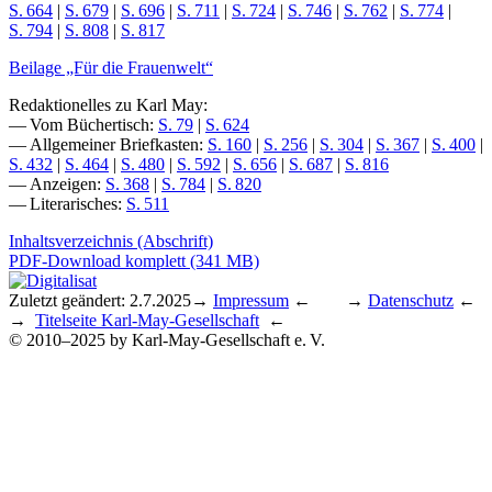
S. 664
|
S. 679
|
S. 696
|
S. 711
|
S. 724
|
S. 746
|
S. 762
|
S. 774
|
S. 794
|
S. 808
|
S. 817
Beilage „Für die Frauenwelt“
Redaktionelles zu Karl May:
— Vom Büchertisch:
S. 79
|
S. 624
— Allgemeiner Briefkasten:
S. 160
|
S. 256
|
S. 304
|
S. 367
|
S. 400
|
S. 432
|
S. 464
|
S. 480
|
S. 592
|
S. 656
|
S. 687
|
S. 816
— Anzeigen:
S. 368
|
S. 784
|
S. 820
— Literarisches:
S. 511
Inhaltsverzeichnis (Abschrift)
PDF-Download komplett (341 MB)
Zuletzt geändert: 2.7.2025
→
Impressum
← →
Datenschutz
←
→
Titelseite Karl-May-Gesellschaft
←
© 2010–2025 by Karl-May-Gesellschaft e. V.