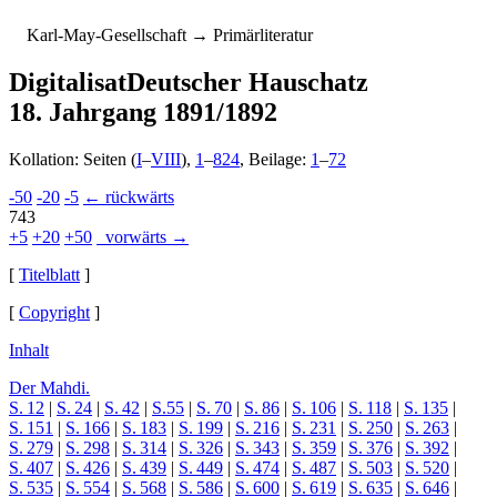
K
arl-
M
ay-
G
esellschaft
→ Primärliteratur
Digitalisat
Deutscher Hauschatz
18. Jahrgang 1891/1892
Kollation: Seiten (
I
–
VIII
),
1
–
824
, Beilage:
1
–
72
-50
-20
-5
← rückwärts
743
+5
+20
+50
vorwärts →
[
Titelblatt
]
[
Copyright
]
Inhalt
Der Mahdi.
S. 12
|
S. 24
|
S. 42
|
S.55
|
S. 70
|
S. 86
|
S. 106
|
S. 118
|
S. 135
|
S. 151
|
S. 166
|
S. 183
|
S. 199
|
S. 216
|
S. 231
|
S. 250
|
S. 263
|
S. 279
|
S. 298
|
S. 314
|
S. 326
|
S. 343
|
S. 359
|
S. 376
|
S. 392
|
S. 407
|
S. 426
|
S. 439
|
S. 449
|
S. 474
|
S. 487
|
S. 503
|
S. 520
|
S. 535
|
S. 554
|
S. 568
|
S. 586
|
S. 600
|
S. 619
|
S. 635
|
S. 646
|