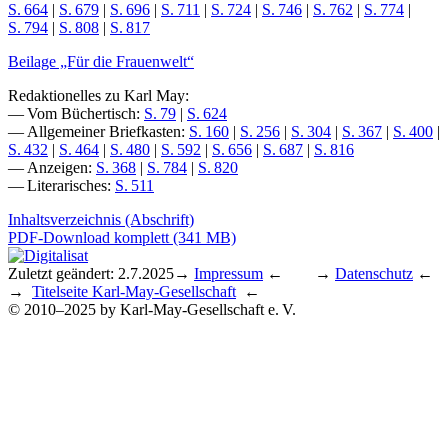
S. 664
|
S. 679
|
S. 696
|
S. 711
|
S. 724
|
S. 746
|
S. 762
|
S. 774
|
S. 794
|
S. 808
|
S. 817
Beilage „Für die Frauenwelt“
Redaktionelles zu Karl May:
— Vom Büchertisch:
S. 79
|
S. 624
— Allgemeiner Briefkasten:
S. 160
|
S. 256
|
S. 304
|
S. 367
|
S. 400
|
S. 432
|
S. 464
|
S. 480
|
S. 592
|
S. 656
|
S. 687
|
S. 816
— Anzeigen:
S. 368
|
S. 784
|
S. 820
— Literarisches:
S. 511
Inhaltsverzeichnis (Abschrift)
PDF-Download komplett (341 MB)
Zuletzt geändert: 2.7.2025
→
Impressum
← →
Datenschutz
←
→
Titelseite Karl-May-Gesellschaft
←
© 2010–2025 by Karl-May-Gesellschaft e. V.