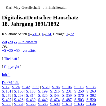
K
arl-
M
ay-
G
esellschaft
→ Primärliteratur
Digitalisat
Deutscher Hauschatz
18. Jahrgang 1891/1892
Kollation: Seiten (
I
–
VIII
),
1
–
824
, Beilage:
1
–
72
-50
-20
-5
← rückwärts
792
+5
+20
+50
vorwärts →
[
Titelblatt
]
[
Copyright
]
Inhalt
Der Mahdi.
S. 12
|
S. 24
|
S. 42
|
S.55
|
S. 70
|
S. 86
|
S. 106
|
S. 118
|
S. 135
|
S. 151
|
S. 166
|
S. 183
|
S. 199
|
S. 216
|
S. 231
|
S. 250
|
S. 263
|
S. 279
|
S. 298
|
S. 314
|
S. 326
|
S. 343
|
S. 359
|
S. 376
|
S. 392
|
S. 407
|
S. 426
|
S. 439
|
S. 449
|
S. 474
|
S. 487
|
S. 503
|
S. 520
|
S. 535
|
S. 554
|
S. 568
|
S. 586
|
S. 600
|
S. 619
|
S. 635
|
S. 646
|