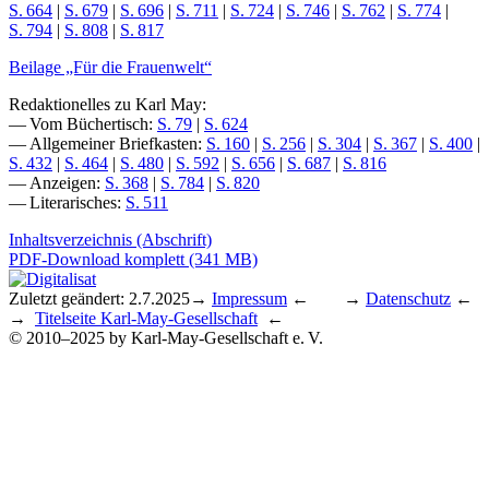
S. 664
|
S. 679
|
S. 696
|
S. 711
|
S. 724
|
S. 746
|
S. 762
|
S. 774
|
S. 794
|
S. 808
|
S. 817
Beilage „Für die Frauenwelt“
Redaktionelles zu Karl May:
— Vom Büchertisch:
S. 79
|
S. 624
— Allgemeiner Briefkasten:
S. 160
|
S. 256
|
S. 304
|
S. 367
|
S. 400
|
S. 432
|
S. 464
|
S. 480
|
S. 592
|
S. 656
|
S. 687
|
S. 816
— Anzeigen:
S. 368
|
S. 784
|
S. 820
— Literarisches:
S. 511
Inhaltsverzeichnis (Abschrift)
PDF-Download komplett (341 MB)
Zuletzt geändert: 2.7.2025
→
Impressum
← →
Datenschutz
←
→
Titelseite Karl-May-Gesellschaft
←
© 2010–2025 by Karl-May-Gesellschaft e. V.