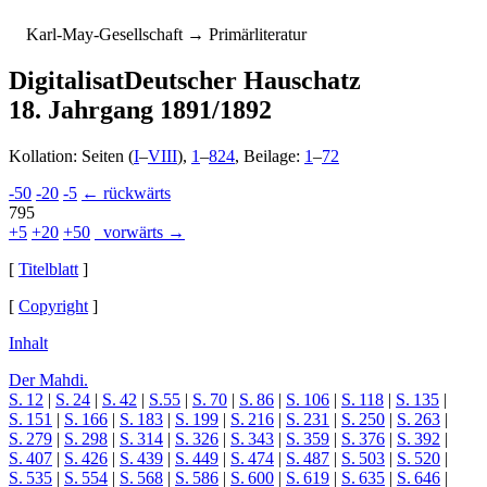
K
arl-
M
ay-
G
esellschaft
→ Primärliteratur
Digitalisat
Deutscher Hauschatz
18. Jahrgang 1891/1892
Kollation: Seiten (
I
–
VIII
),
1
–
824
, Beilage:
1
–
72
-50
-20
-5
← rückwärts
795
+5
+20
+50
vorwärts →
[
Titelblatt
]
[
Copyright
]
Inhalt
Der Mahdi.
S. 12
|
S. 24
|
S. 42
|
S.55
|
S. 70
|
S. 86
|
S. 106
|
S. 118
|
S. 135
|
S. 151
|
S. 166
|
S. 183
|
S. 199
|
S. 216
|
S. 231
|
S. 250
|
S. 263
|
S. 279
|
S. 298
|
S. 314
|
S. 326
|
S. 343
|
S. 359
|
S. 376
|
S. 392
|
S. 407
|
S. 426
|
S. 439
|
S. 449
|
S. 474
|
S. 487
|
S. 503
|
S. 520
|
S. 535
|
S. 554
|
S. 568
|
S. 586
|
S. 600
|
S. 619
|
S. 635
|
S. 646
|