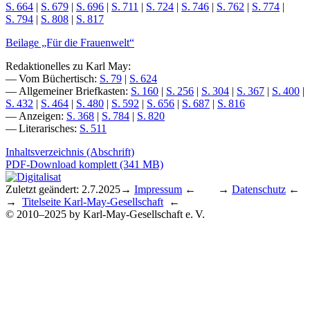
S. 664
|
S. 679
|
S. 696
|
S. 711
|
S. 724
|
S. 746
|
S. 762
|
S. 774
|
S. 794
|
S. 808
|
S. 817
Beilage „Für die Frauenwelt“
Redaktionelles zu Karl May:
— Vom Büchertisch:
S. 79
|
S. 624
— Allgemeiner Briefkasten:
S. 160
|
S. 256
|
S. 304
|
S. 367
|
S. 400
|
S. 432
|
S. 464
|
S. 480
|
S. 592
|
S. 656
|
S. 687
|
S. 816
— Anzeigen:
S. 368
|
S. 784
|
S. 820
— Literarisches:
S. 511
Inhaltsverzeichnis (Abschrift)
PDF-Download komplett (341 MB)
Zuletzt geändert: 2.7.2025
→
Impressum
← →
Datenschutz
←
→
Titelseite Karl-May-Gesellschaft
←
© 2010–2025 by Karl-May-Gesellschaft e. V.