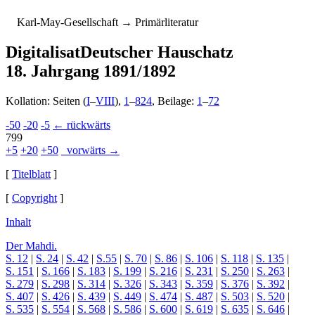
K
arl-
M
ay-
G
esellschaft
→ Primärliteratur
Digitalisat
Deutscher Hauschatz
18. Jahrgang 1891/1892
Kollation: Seiten (
I
–
VIII
),
1
–
824
, Beilage:
1
–
72
-50
-20
-5
← rückwärts
799
+5
+20
+50
vorwärts →
[
Titelblatt
]
[
Copyright
]
Inhalt
Der Mahdi.
S. 12
|
S. 24
|
S. 42
|
S.55
|
S. 70
|
S. 86
|
S. 106
|
S. 118
|
S. 135
|
S. 151
|
S. 166
|
S. 183
|
S. 199
|
S. 216
|
S. 231
|
S. 250
|
S. 263
|
S. 279
|
S. 298
|
S. 314
|
S. 326
|
S. 343
|
S. 359
|
S. 376
|
S. 392
|
S. 407
|
S. 426
|
S. 439
|
S. 449
|
S. 474
|
S. 487
|
S. 503
|
S. 520
|
S. 535
|
S. 554
|
S. 568
|
S. 586
|
S. 600
|
S. 619
|
S. 635
|
S. 646
|