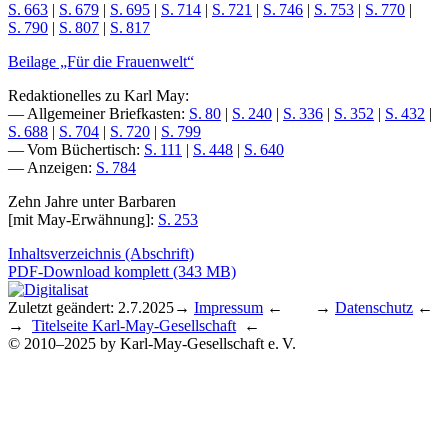
S. 663
|
S. 679
|
S. 695
|
S. 714
|
S. 721
|
S. 746
|
S. 753
|
S. 770
|
S. 790
|
S. 807
|
S. 817
Beilage „Für die Frauenwelt“
Redaktionelles zu Karl May:
— Allgemeiner Briefkasten:
S. 80
|
S. 240
|
S. 336
|
S. 352
|
S. 432
|
S. 688
|
S. 704
|
S. 720
|
S. 799
— Vom Büchertisch:
S. 111
|
S. 448
|
S. 640
— Anzeigen:
S. 784
Zehn Jahre unter Barbaren
[mit May-Erwähnung]:
S. 253
Inhaltsverzeichnis (Abschrift)
PDF-Download komplett (343 MB)
Zuletzt geändert: 2.7.2025
→
Impressum
← →
Datenschutz
←
→
Titelseite Karl-May-Gesellschaft
←
© 2010–2025 by Karl-May-Gesellschaft e. V.