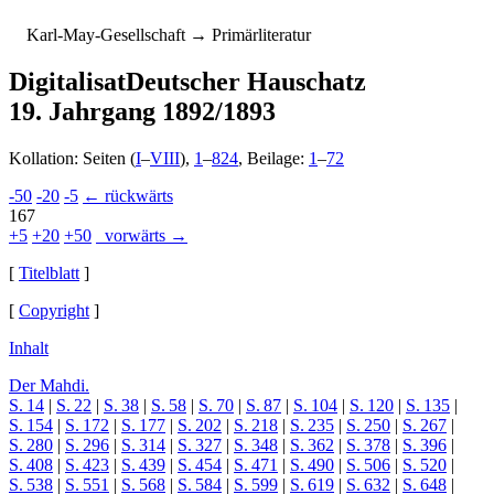
K
arl-
M
ay-
G
esellschaft
→ Primärliteratur
Digitalisat
Deutscher Hauschatz
19. Jahrgang 1892/1893
Kollation: Seiten (
I
–
VIII
),
1
–
824
, Beilage:
1
–
72
-50
-20
-5
← rückwärts
167
+5
+20
+50
vorwärts →
[
Titelblatt
]
[
Copyright
]
Inhalt
Der Mahdi.
S. 14
|
S. 22
|
S. 38
|
S. 58
|
S. 70
|
S. 87
|
S. 104
|
S. 120
|
S. 135
|
S. 154
|
S. 172
|
S. 177
|
S. 202
|
S. 218
|
S. 235
|
S. 250
|
S. 267
|
S. 280
|
S. 296
|
S. 314
|
S. 327
|
S. 348
|
S. 362
|
S. 378
|
S. 396
|
S. 408
|
S. 423
|
S. 439
|
S. 454
|
S. 471
|
S. 490
|
S. 506
|
S. 520
|
S. 538
|
S. 551
|
S. 568
|
S. 584
|
S. 599
|
S. 619
|
S. 632
|
S. 648
|