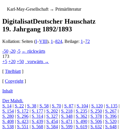
K
arl-
M
ay-
G
esellschaft
→ Primärliteratur
Digitalisat
Deutscher Hauschatz
19. Jahrgang 1892/1893
Kollation: Seiten (
I
–
VIII
),
1
–
824
, Beilage:
1
–
72
-50
-20
-5
← rückwärts
173
+5
+20
+50
vorwärts →
[
Titelblatt
]
[
Copyright
]
Inhalt
Der Mahdi.
S. 14
|
S. 22
|
S. 38
|
S. 58
|
S. 70
|
S. 87
|
S. 104
|
S. 120
|
S. 135
|
S. 154
|
S. 172
|
S. 177
|
S. 202
|
S. 218
|
S. 235
|
S. 250
|
S. 267
|
S. 280
|
S. 296
|
S. 314
|
S. 327
|
S. 348
|
S. 362
|
S. 378
|
S. 396
|
S. 408
|
S. 423
|
S. 439
|
S. 454
|
S. 471
|
S. 490
|
S. 506
|
S. 520
|
S. 538
|
S. 551
|
S. 568
|
S. 584
|
S. 599
|
S. 619
|
S. 632
|
S. 648
|