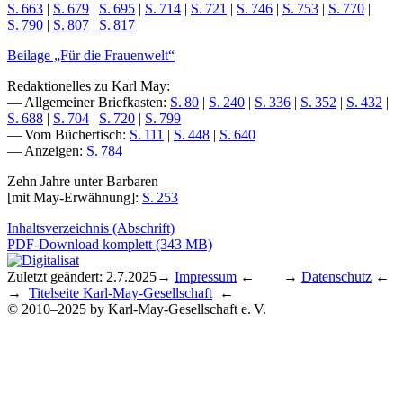
S. 663
|
S. 679
|
S. 695
|
S. 714
|
S. 721
|
S. 746
|
S. 753
|
S. 770
|
S. 790
|
S. 807
|
S. 817
Beilage „Für die Frauenwelt“
Redaktionelles zu Karl May:
— Allgemeiner Briefkasten:
S. 80
|
S. 240
|
S. 336
|
S. 352
|
S. 432
|
S. 688
|
S. 704
|
S. 720
|
S. 799
— Vom Büchertisch:
S. 111
|
S. 448
|
S. 640
— Anzeigen:
S. 784
Zehn Jahre unter Barbaren
[mit May-Erwähnung]:
S. 253
Inhaltsverzeichnis (Abschrift)
PDF-Download komplett (343 MB)
Zuletzt geändert: 2.7.2025
→
Impressum
← →
Datenschutz
←
→
Titelseite Karl-May-Gesellschaft
←
© 2010–2025 by Karl-May-Gesellschaft e. V.