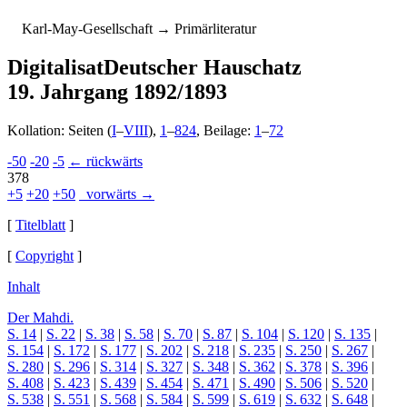
K
arl-
M
ay-
G
esellschaft
→ Primärliteratur
Digitalisat
Deutscher Hauschatz
19. Jahrgang 1892/1893
Kollation: Seiten (
I
–
VIII
),
1
–
824
, Beilage:
1
–
72
-50
-20
-5
← rückwärts
378
+5
+20
+50
vorwärts →
[
Titelblatt
]
[
Copyright
]
Inhalt
Der Mahdi.
S. 14
|
S. 22
|
S. 38
|
S. 58
|
S. 70
|
S. 87
|
S. 104
|
S. 120
|
S. 135
|
S. 154
|
S. 172
|
S. 177
|
S. 202
|
S. 218
|
S. 235
|
S. 250
|
S. 267
|
S. 280
|
S. 296
|
S. 314
|
S. 327
|
S. 348
|
S. 362
|
S. 378
|
S. 396
|
S. 408
|
S. 423
|
S. 439
|
S. 454
|
S. 471
|
S. 490
|
S. 506
|
S. 520
|
S. 538
|
S. 551
|
S. 568
|
S. 584
|
S. 599
|
S. 619
|
S. 632
|
S. 648
|