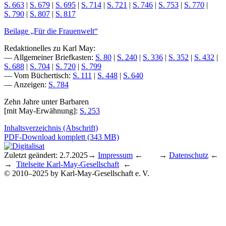
S. 663
|
S. 679
|
S. 695
|
S. 714
|
S. 721
|
S. 746
|
S. 753
|
S. 770
|
S. 790
|
S. 807
|
S. 817
Beilage „Für die Frauenwelt“
Redaktionelles zu Karl May:
— Allgemeiner Briefkasten:
S. 80
|
S. 240
|
S. 336
|
S. 352
|
S. 432
|
S. 688
|
S. 704
|
S. 720
|
S. 799
— Vom Büchertisch:
S. 111
|
S. 448
|
S. 640
— Anzeigen:
S. 784
Zehn Jahre unter Barbaren
[mit May-Erwähnung]:
S. 253
Inhaltsverzeichnis (Abschrift)
PDF-Download komplett (343 MB)
Zuletzt geändert: 2.7.2025
→
Impressum
← →
Datenschutz
←
→
Titelseite Karl-May-Gesellschaft
←
© 2010–2025 by Karl-May-Gesellschaft e. V.