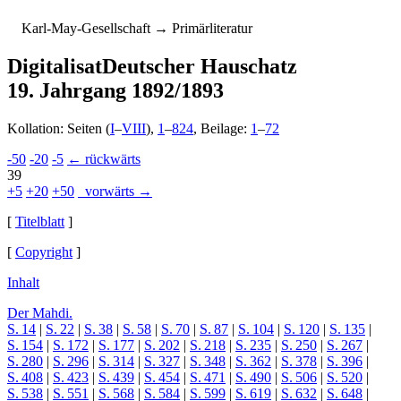
K
arl-
M
ay-
G
esellschaft
→ Primärliteratur
Digitalisat
Deutscher Hauschatz
19. Jahrgang 1892/1893
Kollation: Seiten (
I
–
VIII
),
1
–
824
, Beilage:
1
–
72
-50
-20
-5
← rückwärts
39
+5
+20
+50
vorwärts →
[
Titelblatt
]
[
Copyright
]
Inhalt
Der Mahdi.
S. 14
|
S. 22
|
S. 38
|
S. 58
|
S. 70
|
S. 87
|
S. 104
|
S. 120
|
S. 135
|
S. 154
|
S. 172
|
S. 177
|
S. 202
|
S. 218
|
S. 235
|
S. 250
|
S. 267
|
S. 280
|
S. 296
|
S. 314
|
S. 327
|
S. 348
|
S. 362
|
S. 378
|
S. 396
|
S. 408
|
S. 423
|
S. 439
|
S. 454
|
S. 471
|
S. 490
|
S. 506
|
S. 520
|
S. 538
|
S. 551
|
S. 568
|
S. 584
|
S. 599
|
S. 619
|
S. 632
|
S. 648
|