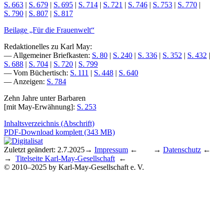
S. 663
|
S. 679
|
S. 695
|
S. 714
|
S. 721
|
S. 746
|
S. 753
|
S. 770
|
S. 790
|
S. 807
|
S. 817
Beilage „Für die Frauenwelt“
Redaktionelles zu Karl May:
— Allgemeiner Briefkasten:
S. 80
|
S. 240
|
S. 336
|
S. 352
|
S. 432
|
S. 688
|
S. 704
|
S. 720
|
S. 799
— Vom Büchertisch:
S. 111
|
S. 448
|
S. 640
— Anzeigen:
S. 784
Zehn Jahre unter Barbaren
[mit May-Erwähnung]:
S. 253
Inhaltsverzeichnis (Abschrift)
PDF-Download komplett (343 MB)
Zuletzt geändert: 2.7.2025
→
Impressum
← →
Datenschutz
←
→
Titelseite Karl-May-Gesellschaft
←
© 2010–2025 by Karl-May-Gesellschaft e. V.