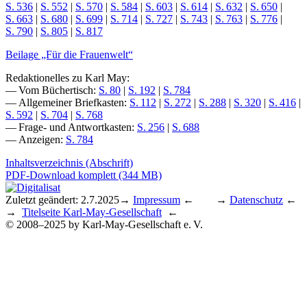
S. 536
|
S. 552
|
S. 570
|
S. 584
|
S. 603
|
S. 614
|
S. 632
|
S. 650
|
S. 663
|
S. 680
|
S. 699
|
S. 714
|
S. 727
|
S. 743
|
S. 763
|
S. 776
|
S. 790
|
S. 805
|
S. 817
Beilage „Für die Frauenwelt“
Redaktionelles zu Karl May:
— Vom Büchertisch:
S. 80
|
S. 192
|
S. 784
— Allgemeiner Briefkasten:
S. 112
|
S. 272
|
S. 288
|
S. 320
|
S. 416
|
S. 592
|
S. 704
|
S. 768
— Frage- und Antwortkasten:
S. 256
|
S. 688
— Anzeigen:
S. 784
Inhaltsverzeichnis (Abschrift)
PDF-Download komplett (344 MB)
Zuletzt geändert: 2.7.2025
→
Impressum
← →
Datenschutz
←
→
Titelseite Karl-May-Gesellschaft
←
© 2008–2025 by Karl-May-Gesellschaft e. V.