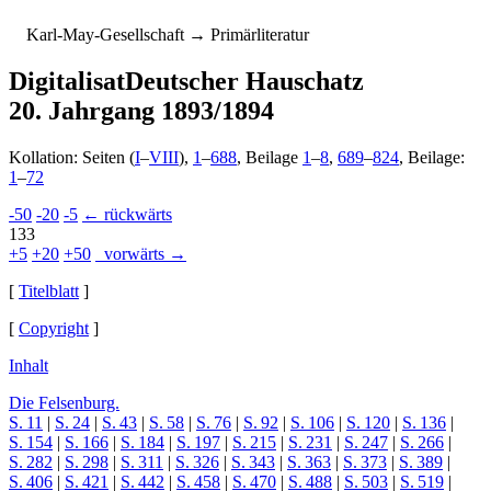
K
arl-
M
ay-
G
esellschaft
→ Primärliteratur
Digitalisat
Deutscher Hauschatz
20. Jahrgang 1893/1894
Kollation: Seiten (
I
–
VIII
),
1
–
688
, Beilage
1
–
8
,
689
–
824
, Beilage:
1
–
72
-50
-20
-5
← rückwärts
133
+5
+20
+50
vorwärts →
[
Titelblatt
]
[
Copyright
]
Inhalt
Die Felsenburg.
S. 11
|
S. 24
|
S. 43
|
S. 58
|
S. 76
|
S. 92
|
S. 106
|
S. 120
|
S. 136
|
S. 154
|
S. 166
|
S. 184
|
S. 197
|
S. 215
|
S. 231
|
S. 247
|
S. 266
|
S. 282
|
S. 298
|
S. 311
|
S. 326
|
S. 343
|
S. 363
|
S. 373
|
S. 389
|
S. 406
|
S. 421
|
S. 442
|
S. 458
|
S. 470
|
S. 488
|
S. 503
|
S. 519
|