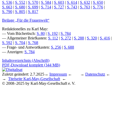
S. 536
|
S. 552
|
S. 570
|
S. 584
|
S. 603
|
S. 614
|
S. 632
|
S. 650
|
S. 663
|
S. 680
|
S. 699
|
S. 714
|
S. 727
|
S. 743
|
S. 763
|
S. 776
|
S. 790
|
S. 805
|
S. 817
Beilage „Für die Frauenwelt“
Redaktionelles zu Karl May:
— Vom Büchertisch:
S. 80
|
S. 192
|
S. 784
— Allgemeiner Briefkasten:
S. 112
|
S. 272
|
S. 288
|
S. 320
|
S. 416
|
S. 592
|
S. 704
|
S. 768
— Frage- und Antwortkasten:
S. 256
|
S. 688
— Anzeigen:
S. 784
Inhaltsverzeichnis (Abschrift)
PDF-Download komplett (344 MB)
Zuletzt geändert: 2.7.2025
→
Impressum
← →
Datenschutz
←
→
Titelseite Karl-May-Gesellschaft
←
© 2008–2025 by Karl-May-Gesellschaft e. V.