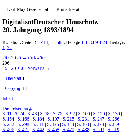
K
arl-
M
ay-
G
esellschaft
→ Primärliteratur
Digitalisat
Deutscher Hauschatz
20. Jahrgang 1893/1894
Kollation: Seiten (
I
–
VIII
),
1
–
688
, Beilage
1
–
8
,
689
–
824
, Beilage:
1
–
72
-50
-20
-5
← rückwärts
206
+5
+20
+50
vorwärts →
[
Titelblatt
]
[
Copyright
]
Inhalt
Die Felsenburg.
S. 11
|
S. 24
|
S. 43
|
S. 58
|
S. 76
|
S. 92
|
S. 106
|
S. 120
|
S. 136
|
S. 154
|
S. 166
|
S. 184
|
S. 197
|
S. 215
|
S. 231
|
S. 247
|
S. 266
|
S. 282
|
S. 298
|
S. 311
|
S. 326
|
S. 343
|
S. 363
|
S. 373
|
S. 389
|
S. 406
|
S. 421
|
S. 442
|
S. 458
|
S. 470
|
S. 488
|
S. 503
|
S. 519
|