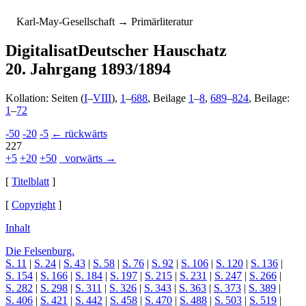
K
arl-
M
ay-
G
esellschaft
→ Primärliteratur
Digitalisat
Deutscher Hauschatz
20. Jahrgang 1893/1894
Kollation: Seiten (
I
–
VIII
),
1
–
688
, Beilage
1
–
8
,
689
–
824
, Beilage:
1
–
72
-50
-20
-5
← rückwärts
227
+5
+20
+50
vorwärts →
[
Titelblatt
]
[
Copyright
]
Inhalt
Die Felsenburg.
S. 11
|
S. 24
|
S. 43
|
S. 58
|
S. 76
|
S. 92
|
S. 106
|
S. 120
|
S. 136
|
S. 154
|
S. 166
|
S. 184
|
S. 197
|
S. 215
|
S. 231
|
S. 247
|
S. 266
|
S. 282
|
S. 298
|
S. 311
|
S. 326
|
S. 343
|
S. 363
|
S. 373
|
S. 389
|
S. 406
|
S. 421
|
S. 442
|
S. 458
|
S. 470
|
S. 488
|
S. 503
|
S. 519
|