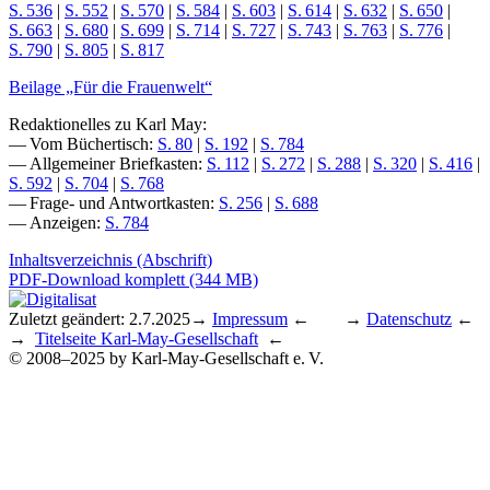
S. 536
|
S. 552
|
S. 570
|
S. 584
|
S. 603
|
S. 614
|
S. 632
|
S. 650
|
S. 663
|
S. 680
|
S. 699
|
S. 714
|
S. 727
|
S. 743
|
S. 763
|
S. 776
|
S. 790
|
S. 805
|
S. 817
Beilage „Für die Frauenwelt“
Redaktionelles zu Karl May:
— Vom Büchertisch:
S. 80
|
S. 192
|
S. 784
— Allgemeiner Briefkasten:
S. 112
|
S. 272
|
S. 288
|
S. 320
|
S. 416
|
S. 592
|
S. 704
|
S. 768
— Frage- und Antwortkasten:
S. 256
|
S. 688
— Anzeigen:
S. 784
Inhaltsverzeichnis (Abschrift)
PDF-Download komplett (344 MB)
Zuletzt geändert: 2.7.2025
→
Impressum
← →
Datenschutz
←
→
Titelseite Karl-May-Gesellschaft
←
© 2008–2025 by Karl-May-Gesellschaft e. V.