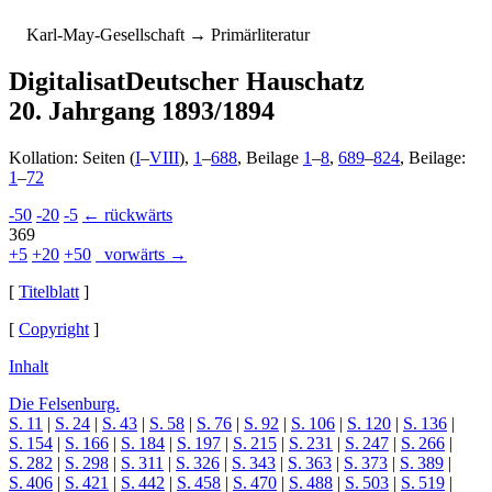
K
arl-
M
ay-
G
esellschaft
→ Primärliteratur
Digitalisat
Deutscher Hauschatz
20. Jahrgang 1893/1894
Kollation: Seiten (
I
–
VIII
),
1
–
688
, Beilage
1
–
8
,
689
–
824
, Beilage:
1
–
72
-50
-20
-5
← rückwärts
369
+5
+20
+50
vorwärts →
[
Titelblatt
]
[
Copyright
]
Inhalt
Die Felsenburg.
S. 11
|
S. 24
|
S. 43
|
S. 58
|
S. 76
|
S. 92
|
S. 106
|
S. 120
|
S. 136
|
S. 154
|
S. 166
|
S. 184
|
S. 197
|
S. 215
|
S. 231
|
S. 247
|
S. 266
|
S. 282
|
S. 298
|
S. 311
|
S. 326
|
S. 343
|
S. 363
|
S. 373
|
S. 389
|
S. 406
|
S. 421
|
S. 442
|
S. 458
|
S. 470
|
S. 488
|
S. 503
|
S. 519
|