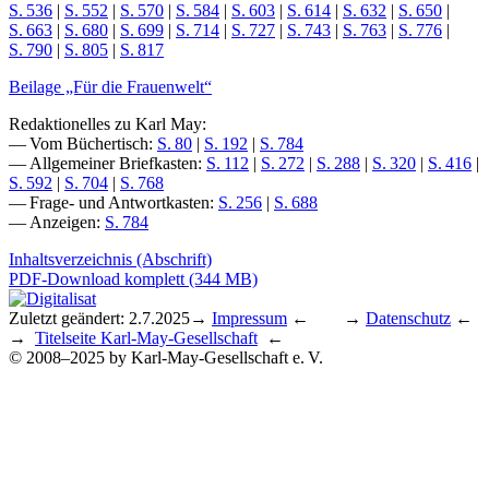
S. 536
|
S. 552
|
S. 570
|
S. 584
|
S. 603
|
S. 614
|
S. 632
|
S. 650
|
S. 663
|
S. 680
|
S. 699
|
S. 714
|
S. 727
|
S. 743
|
S. 763
|
S. 776
|
S. 790
|
S. 805
|
S. 817
Beilage „Für die Frauenwelt“
Redaktionelles zu Karl May:
— Vom Büchertisch:
S. 80
|
S. 192
|
S. 784
— Allgemeiner Briefkasten:
S. 112
|
S. 272
|
S. 288
|
S. 320
|
S. 416
|
S. 592
|
S. 704
|
S. 768
— Frage- und Antwortkasten:
S. 256
|
S. 688
— Anzeigen:
S. 784
Inhaltsverzeichnis (Abschrift)
PDF-Download komplett (344 MB)
Zuletzt geändert: 2.7.2025
→
Impressum
← →
Datenschutz
←
→
Titelseite Karl-May-Gesellschaft
←
© 2008–2025 by Karl-May-Gesellschaft e. V.