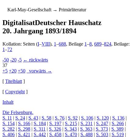
K
arl-
M
ay-
G
esellschaft
→ Primärliteratur
Digitalisat
Deutscher Hauschatz
20. Jahrgang 1893/1894
Kollation: Seiten (
I
–
VIII
),
1
–
688
, Beilage
1
–
8
,
689
–
824
, Beilage:
1
–
72
-50
-20
-5
← rückwärts
37
+5
+20
+50
vorwärts →
[
Titelblatt
]
[
Copyright
]
Inhalt
Die Felsenburg.
S. 11
|
S. 24
|
S. 43
|
S. 58
|
S. 76
|
S. 92
|
S. 106
|
S. 120
|
S. 136
|
S. 154
|
S. 166
|
S. 184
|
S. 197
|
S. 215
|
S. 231
|
S. 247
|
S. 266
|
S. 282
|
S. 298
|
S. 311
|
S. 326
|
S. 343
|
S. 363
|
S. 373
|
S. 389
|
S. 406
|
S. 421
|
S. 442
|
S. 458
|
S. 470
|
S. 488
|
S. 503
|
S. 519
|