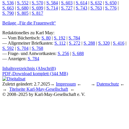
S. 536
|
S. 552
|
S. 570
|
S. 584
|
S. 603
|
S. 614
|
S. 632
|
S. 650
|
S. 663
|
S. 680
|
S. 699
|
S. 714
|
S. 727
|
S. 743
|
S. 763
|
S. 776
|
S. 790
|
S. 805
|
S. 817
Beilage „Für die Frauenwelt“
Redaktionelles zu Karl May:
— Vom Büchertisch:
S. 80
|
S. 192
|
S. 784
— Allgemeiner Briefkasten:
S. 112
|
S. 272
|
S. 288
|
S. 320
|
S. 416
|
S. 592
|
S. 704
|
S. 768
— Frage- und Antwortkasten:
S. 256
|
S. 688
— Anzeigen:
S. 784
Inhaltsverzeichnis (Abschrift)
PDF-Download komplett (344 MB)
Zuletzt geändert: 2.7.2025
→
Impressum
← →
Datenschutz
←
→
Titelseite Karl-May-Gesellschaft
←
© 2008–2025 by Karl-May-Gesellschaft e. V.