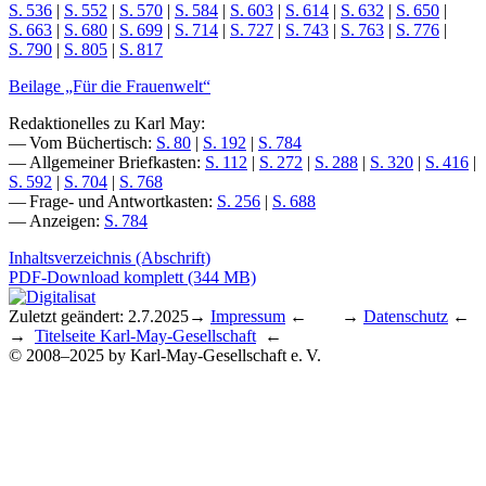
S. 536
|
S. 552
|
S. 570
|
S. 584
|
S. 603
|
S. 614
|
S. 632
|
S. 650
|
S. 663
|
S. 680
|
S. 699
|
S. 714
|
S. 727
|
S. 743
|
S. 763
|
S. 776
|
S. 790
|
S. 805
|
S. 817
Beilage „Für die Frauenwelt“
Redaktionelles zu Karl May:
— Vom Büchertisch:
S. 80
|
S. 192
|
S. 784
— Allgemeiner Briefkasten:
S. 112
|
S. 272
|
S. 288
|
S. 320
|
S. 416
|
S. 592
|
S. 704
|
S. 768
— Frage- und Antwortkasten:
S. 256
|
S. 688
— Anzeigen:
S. 784
Inhaltsverzeichnis (Abschrift)
PDF-Download komplett (344 MB)
Zuletzt geändert: 2.7.2025
→
Impressum
← →
Datenschutz
←
→
Titelseite Karl-May-Gesellschaft
←
© 2008–2025 by Karl-May-Gesellschaft e. V.