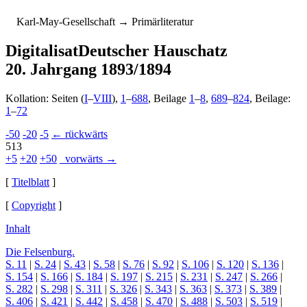
K
arl-
M
ay-
G
esellschaft
→ Primärliteratur
Digitalisat
Deutscher Hauschatz
20. Jahrgang 1893/1894
Kollation: Seiten (
I
–
VIII
),
1
–
688
, Beilage
1
–
8
,
689
–
824
, Beilage:
1
–
72
-50
-20
-5
← rückwärts
513
+5
+20
+50
vorwärts →
[
Titelblatt
]
[
Copyright
]
Inhalt
Die Felsenburg.
S. 11
|
S. 24
|
S. 43
|
S. 58
|
S. 76
|
S. 92
|
S. 106
|
S. 120
|
S. 136
|
S. 154
|
S. 166
|
S. 184
|
S. 197
|
S. 215
|
S. 231
|
S. 247
|
S. 266
|
S. 282
|
S. 298
|
S. 311
|
S. 326
|
S. 343
|
S. 363
|
S. 373
|
S. 389
|
S. 406
|
S. 421
|
S. 442
|
S. 458
|
S. 470
|
S. 488
|
S. 503
|
S. 519
|